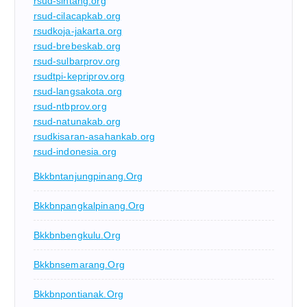
rsud-sintang.org
rsud-cilacapkab.org
rsudkoja-jakarta.org
rsud-brebeskab.org
rsud-sulbarprov.org
rsudtpi-kepriprov.org
rsud-langsakota.org
rsud-ntbprov.org
rsud-natunakab.org
rsudkisaran-asahankab.org
rsud-indonesia.org
Bkkbntanjungpinang.org
Bkkbnpangkalpinang.org
Bkkbnbengkulu.org
Bkkbnsemarang.org
Bkkbnpontianak.org