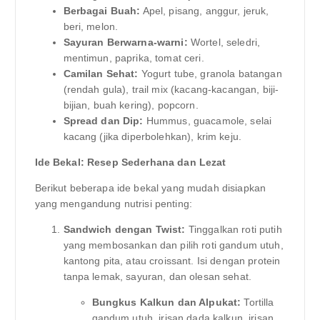
Berbagai Buah:
Apel, pisang, anggur, jeruk,
beri, melon.
Sayuran Berwarna-warni:
Wortel, seledri,
mentimun, paprika, tomat ceri.
Camilan Sehat:
Yogurt tube, granola batangan
(rendah gula), trail mix (kacang-kacangan, biji-
bijian, buah kering), popcorn.
Spread dan Dip:
Hummus, guacamole, selai
kacang (jika diperbolehkan), krim keju.
Ide Bekal: Resep Sederhana dan Lezat
Berikut beberapa ide bekal yang mudah disiapkan
yang mengandung nutrisi penting:
Sandwich dengan Twist:
Tinggalkan roti putih
yang membosankan dan pilih roti gandum utuh,
kantong pita, atau croissant. Isi dengan protein
tanpa lemak, sayuran, dan olesan sehat.
Bungkus Kalkun dan Alpukat:
Tortilla
gandum utuh, irisan dada kalkun, irisan