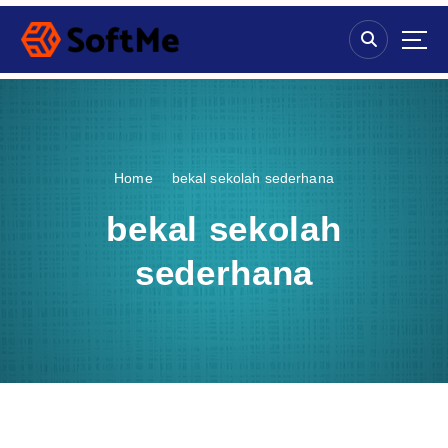
S
k
i
p
t
o
c
o
Home
bekal sekolah sederhana
n
t
bekal sekolah
e
n
sederhana
t