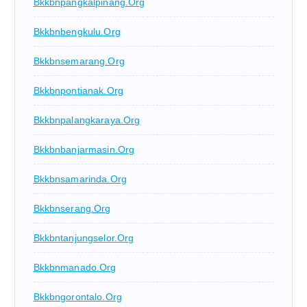
Bkkbnpangkalpinang.org
Bkkbnbengkulu.org
Bkkbnsemarang.org
Bkkbnpontianak.org
Bkkbnpalangkaraya.org
Bkkbnbanjarmasin.org
Bkkbnsamarinda.org
Bkkbnserang.org
Bkkbntanjungselor.org
Bkkbnmanado.org
Bkkbngorontalo.org