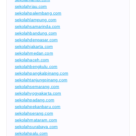
sekolahriau.com
sekolahpalembang.com
sekolahlampung.com
sekolahsamarinda.com
sekolahbandung.com
sekolahdenpasar.com
sekolahjakarta.com
sekolahmedan.com
sekolahaceh.com
sekolahbengkulu.com
sekolahpangkalpinang.com
sekolahtanjungpinang.com
sekolahsemarang.com
sekolahyogyakarta.com
sekolahpadang.com
sekolahpekanbaru.com
sekolahserang.com
sekolahmataram.com
sekolahsurabaya.com
sekolahpalu.com