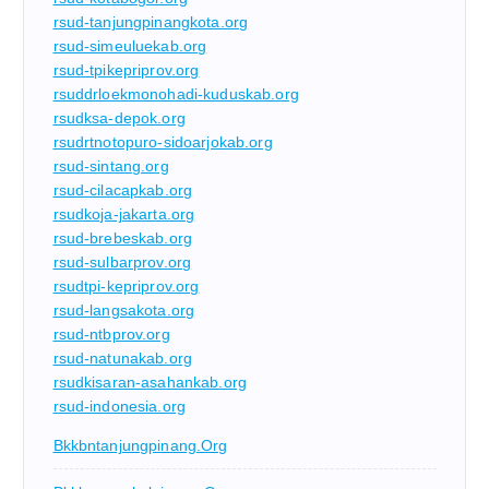
rsud-tanjungpinangkota.org
rsud-simeuluekab.org
rsud-tpikepriprov.org
rsuddrloekmonohadi-kuduskab.org
rsudksa-depok.org
rsudrtnotopuro-sidoarjokab.org
rsud-sintang.org
rsud-cilacapkab.org
rsudkoja-jakarta.org
rsud-brebeskab.org
rsud-sulbarprov.org
rsudtpi-kepriprov.org
rsud-langsakota.org
rsud-ntbprov.org
rsud-natunakab.org
rsudkisaran-asahankab.org
rsud-indonesia.org
Bkkbntanjungpinang.org