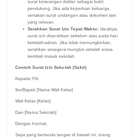
surat keterangan dokter sebagai bukti
pendukung. Jika ada keperluan keluarga,
sertakan surat undangan atau dokumen lain
yang relevan.
Serahkan Surat Izin Tepat Waktu:
Idealnya,
surat izin diserahkan sebelum atau pada hari
ketidakhadiran. Jika tidak memungkinkan,
serahkan sesegera mungkin setelah siswa
kembali masuk sekolah.
Contoh Surat Izin Sekolah (Sakit)
Kepada Yth.
Ibu/Bapak [Nama Wali Kelas]
Wali Kelas [Kelas]
Dari [Nama Sekolah]
Dengan hormat,
Saya yang bertanda tangan di bawah ini, orang