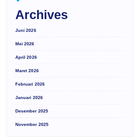
Archives
Juni 2026
Mei 2026
April 2026
Maret 2026
Februari 2026
Januari 2026
Desember 2025
November 2025