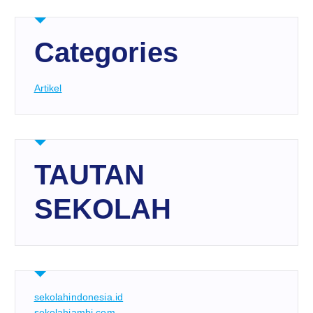
Categories
Artikel
TAUTAN
SEKOLAH
sekolahindonesia.id
sekolahjambi.com