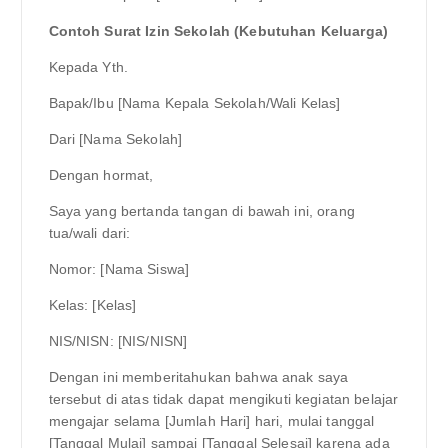
Contoh Surat Izin Sekolah (Kebutuhan Keluarga)
Kepada Yth.
Bapak/Ibu [Nama Kepala Sekolah/Wali Kelas]
Dari [Nama Sekolah]
Dengan hormat,
Saya yang bertanda tangan di bawah ini, orang
tua/wali dari:
Nomor: [Nama Siswa]
Kelas: [Kelas]
NIS/NISN: [NIS/NISN]
Dengan ini memberitahukan bahwa anak saya
tersebut di atas tidak dapat mengikuti kegiatan belajar
mengajar selama [Jumlah Hari] hari, mulai tanggal
[Tanggal Mulai] sampai [Tanggal Selesai] karena ada