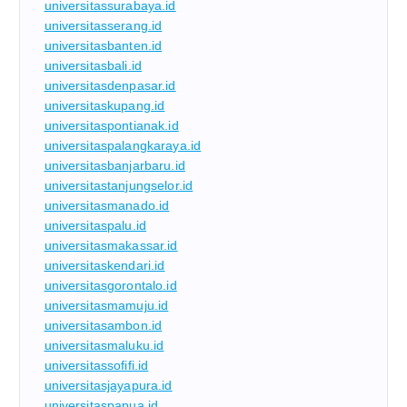
universitassurabaya.id
universitasserang.id
universitasbanten.id
universitasbali.id
universitasdenpasar.id
universitaskupang.id
universitaspontianak.id
universitaspalangkaraya.id
universitasbanjarbaru.id
universitastanjungselor.id
universitasmanado.id
universitaspalu.id
universitasmakassar.id
universitaskendari.id
universitasgorontalo.id
universitasmamuju.id
universitasambon.id
universitasmaluku.id
universitassofifi.id
universitasjayapura.id
universitaspapua.id