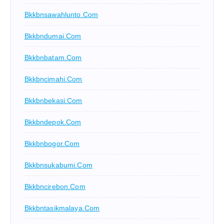
Bkkbnsawahlunto.com
Bkkbndumai.com
Bkkbnbatam.com
Bkkbncimahi.com
Bkkbnbekasi.com
Bkkbndepok.com
Bkkbnbogor.com
Bkkbnsukabumi.com
Bkkbncirebon.com
Bkkbntasikmalaya.com