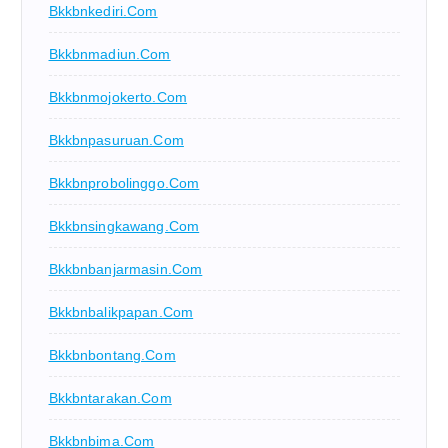
Bkkbnkediri.com
Bkkbnmadiun.com
Bkkbnmojokerto.com
Bkkbnpasuruan.com
Bkkbnprobolinggo.com
Bkkbnsingkawang.com
Bkkbnbanjarmasin.com
Bkkbnbalikpapan.com
Bkkbnbontang.com
Bkkbntarakan.com
Bkkbnbima.com