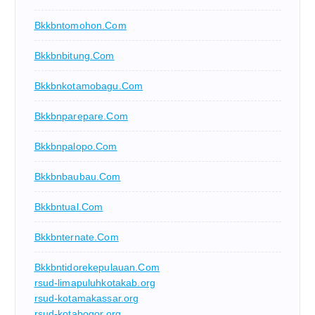
Bkkbntomohon.com
Bkkbnbitung.com
Bkkbnkotamobagu.com
Bkkbnparepare.com
Bkkbnpalopo.com
Bkkbnbaubau.com
Bkkbntual.com
Bkkbnternate.com
Bkkbntidorekepulauan.com
rsud-limapuluhkotakab.org
rsud-kotamakassar.org
rsud-kotabogor.org