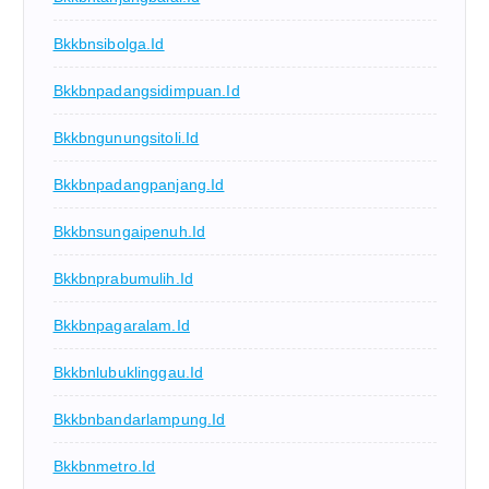
Bkkbnsibolga.id
Bkkbnpadangsidimpuan.id
Bkkbngunungsitoli.id
Bkkbnpadangpanjang.id
Bkkbnsungaipenuh.id
Bkkbnprabumulih.id
Bkkbnpagaralam.id
Bkkbnlubuklinggau.id
Bkkbnbandarlampung.id
Bkkbnmetro.id