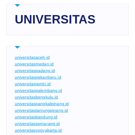
UNIVERSITAS
universitasaceh.id
universitasmedan.id
universitaspadang.id
universitaspekanbaru.id
universitasjambi.id
universitaspalembang.id
universitasbengkulu.id
universitaspangkalpinang.id
universitastanjungpinang.id
universitasbandung.id
universitassemarang.id
universitasyogyakarta.id