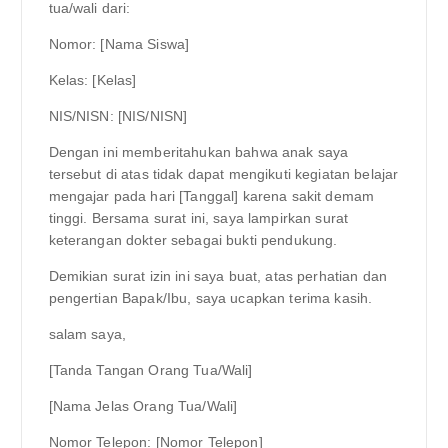
tua/wali dari:
Nomor: [Nama Siswa]
Kelas: [Kelas]
NIS/NISN: [NIS/NISN]
Dengan ini memberitahukan bahwa anak saya
tersebut di atas tidak dapat mengikuti kegiatan belajar
mengajar pada hari [Tanggal] karena sakit demam
tinggi. Bersama surat ini, saya lampirkan surat
keterangan dokter sebagai bukti pendukung.
Demikian surat izin ini saya buat, atas perhatian dan
pengertian Bapak/Ibu, saya ucapkan terima kasih.
salam saya,
[Tanda Tangan Orang Tua/Wali]
[Nama Jelas Orang Tua/Wali]
Nomor Telepon: [Nomor Telepon]