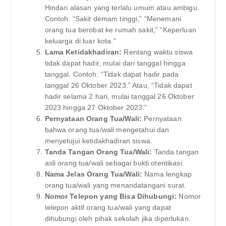
Hindari alasan yang terlalu umum atau ambigu.
Contoh: “Sakit demam tinggi,” “Menemani
orang tua berobat ke rumah sakit,” “Keperluan
keluarga di luar kota.”
Lama Ketidakhadiran:
Rentang waktu siswa
tidak dapat hadir, mulai dari tanggal hingga
tanggal. Contoh: “Tidak dapat hadir pada
tanggal 26 Oktober 2023.” Atau, “Tidak dapat
hadir selama 2 hari, mulai tanggal 26 Oktober
2023 hingga 27 Oktober 2023.”
Pernyataan Orang Tua/Wali:
Pernyataan
bahwa orang tua/wali mengetahui dan
menyetujui ketidakhadiran siswa.
Tanda Tangan Orang Tua/Wali:
Tanda tangan
asli orang tua/wali sebagai bukti otentikasi.
Nama Jelas Orang Tua/Wali:
Nama lengkap
orang tua/wali yang menandatangani surat.
Nomor Telepon yang Bisa Dihubungi:
Nomor
telepon aktif orang tua/wali yang dapat
dihubungi oleh pihak sekolah jika diperlukan.