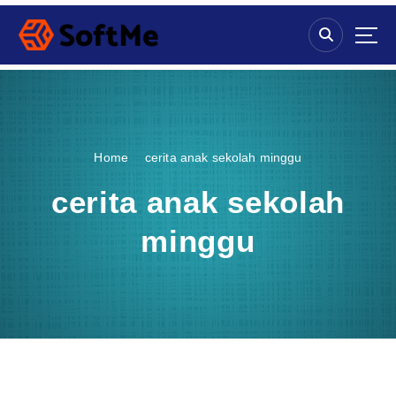
S
k
i
p
t
o
c
o
Home
cerita anak sekolah minggu
n
t
cerita anak sekolah
e
n
minggu
t