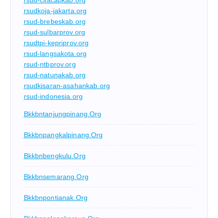
rsud-cilacapkab.org
rsudkoja-jakarta.org
rsud-brebeskab.org
rsud-sulbarprov.org
rsudtpi-kepriprov.org
rsud-langsakota.org
rsud-ntbprov.org
rsud-natunakab.org
rsudkisaran-asahankab.org
rsud-indonesia.org
Bkkbntanjungpinang.org
Bkkbnpangkalpinang.org
Bkkbnbengkulu.org
Bkkbnsemarang.org
Bkkbnpontianak.org