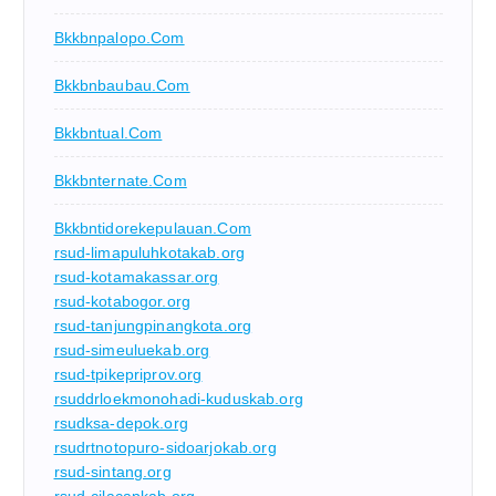
Bkkbnpalopo.com
Bkkbnbaubau.com
Bkkbntual.com
Bkkbnternate.com
Bkkbntidorekepulauan.com
rsud-limapuluhkotakab.org
rsud-kotamakassar.org
rsud-kotabogor.org
rsud-tanjungpinangkota.org
rsud-simeuluekab.org
rsud-tpikepriprov.org
rsuddrloekmonohadi-kuduskab.org
rsudksa-depok.org
rsudrtnotopuro-sidoarjokab.org
rsud-sintang.org