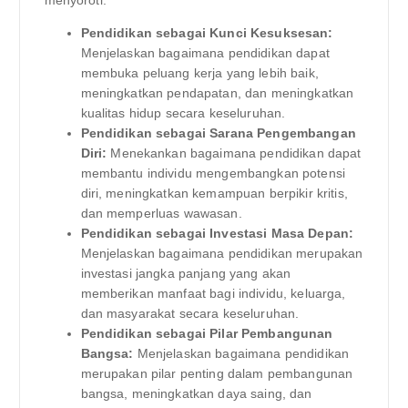
Pendidikan sebagai Kunci Kesuksesan:
Menjelaskan bagaimana pendidikan dapat
membuka peluang kerja yang lebih baik,
meningkatkan pendapatan, dan meningkatkan
kualitas hidup secara keseluruhan.
Pendidikan sebagai Sarana Pengembangan
Diri:
Menekankan bagaimana pendidikan dapat
membantu individu mengembangkan potensi
diri, meningkatkan kemampuan berpikir kritis,
dan memperluas wawasan.
Pendidikan sebagai Investasi Masa Depan:
Menjelaskan bagaimana pendidikan merupakan
investasi jangka panjang yang akan
memberikan manfaat bagi individu, keluarga,
dan masyarakat secara keseluruhan.
Pendidikan sebagai Pilar Pembangunan
Bangsa:
Menjelaskan bagaimana pendidikan
merupakan pilar penting dalam pembangunan
bangsa, meningkatkan daya saing, dan