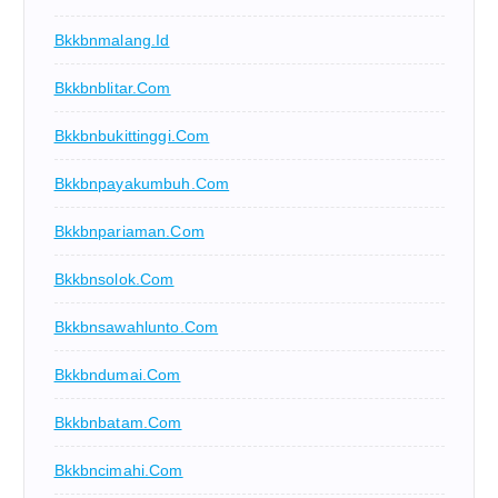
Bkkbnmalang.id
Bkkbnblitar.com
Bkkbnbukittinggi.com
Bkkbnpayakumbuh.com
Bkkbnpariaman.com
Bkkbnsolok.com
Bkkbnsawahlunto.com
Bkkbndumai.com
Bkkbnbatam.com
Bkkbncimahi.com