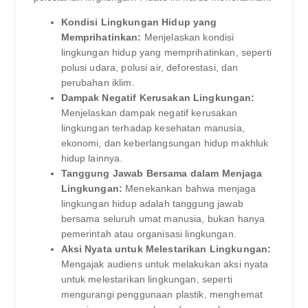
Kondisi Lingkungan Hidup yang
Memprihatinkan:
Menjelaskan kondisi
lingkungan hidup yang memprihatinkan, seperti
polusi udara, polusi air, deforestasi, dan
perubahan iklim.
Dampak Negatif Kerusakan Lingkungan:
Menjelaskan dampak negatif kerusakan
lingkungan terhadap kesehatan manusia,
ekonomi, dan keberlangsungan hidup makhluk
hidup lainnya.
Tanggung Jawab Bersama dalam Menjaga
Lingkungan:
Menekankan bahwa menjaga
lingkungan hidup adalah tanggung jawab
bersama seluruh umat manusia, bukan hanya
pemerintah atau organisasi lingkungan.
Aksi Nyata untuk Melestarikan Lingkungan:
Mengajak audiens untuk melakukan aksi nyata
untuk melestarikan lingkungan, seperti
mengurangi penggunaan plastik, menghemat