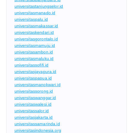
universitastanjungselor.id
universitasmanado.id
universitaspalu.id
universitasmakassar.id
universitaskendari.id
universitasgorontalo.id
universitasmamuju.id
universitasambon.id
universitasmaluku.id
universitassofifi.id
universitasjayapura.id
universitaspapua.id
universitasmanokwari.id
universitassorong.id
universitaswanggar.id
universitaswalesi.id
universitassalor.id
universitasjakarta.id
universitassamarinda.id
universitasindonesia.org