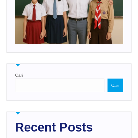
Cari
Cari
Recent Posts