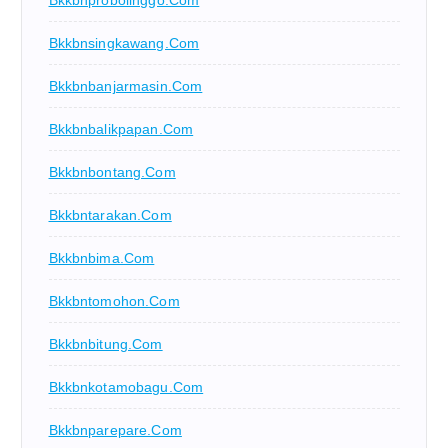
Bkkbnprobolinggo.com
Bkkbnsingkawang.com
Bkkbnbanjarmasin.com
Bkkbnbalikpapan.com
Bkkbnbontang.com
Bkkbntarakan.com
Bkkbnbima.com
Bkkbntomohon.com
Bkkbnbitung.com
Bkkbnkotamobagu.com
Bkkbnparepare.com