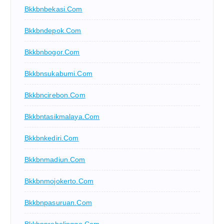
Bkkbnbekasi.com
Bkkbndepok.com
Bkkbnbogor.com
Bkkbnsukabumi.com
Bkkbncirebon.com
Bkkbntasikmalaya.com
Bkkbnkediri.com
Bkkbnmadiun.com
Bkkbnmojokerto.com
Bkkbnpasuruan.com