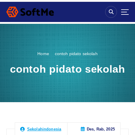
S
k
i
p
t
o
c
o
Home
contoh pidato sekolah
n
t
contoh pidato sekolah
e
n
t
Des, Rab, 2025
Sekolahindonesia