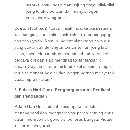
mereka untuk tetap menjunjung tinggi nilai-nilai
yang telah dipelajari dan menjadi agen
perubahan yang positif.
Contoh Kutipan:
“Saya masih ingat ketika pertama
kali menginjakkan kaki di sekolah ini, merasa gugup
dan tidak yakin. Namun, berkat bimbingan para guru
yang sabar dan dukungan teman-teman yang luar
biasa, saya telah tumbuh menjadi pribadi yang lebih
percaya diri dan siap menghadapi tantangan di
depan. Saya berharap, adik-adik kelas semua, agar
terus semangat belajar dan jangan pernah menyerah
pada impian kalian.”
2. Pidato Hari Guru: Penghargaan atas Dedikasi
dan Pengabdian
Pidato Hari Guru adalah kesempatan untuk
menghormati dan mengapresiasi peran penting guru
dalam membentuk generasi penerus bangsa. Pidato
ini harus menyoroti: