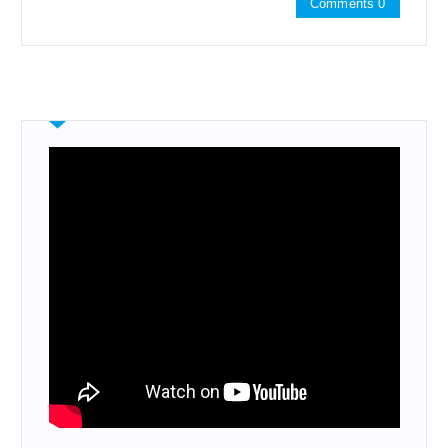
Comments 0