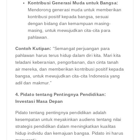
Kontribusi Generasi Muda untuk Bangsa:
Mendorong generasi muda untuk memberikan
kontribusi positif kepada bangsa, sesuai
dengan bidang dan kemampuan masing-
masing, untuk mewujudkan cita-cita para
pahlawan.
Contoh Kutipan:
“Semangat perjuangan para
pahlawan harus terus hidup dalam diri kita. Mari kita
teladani keberanian, pengorbanan, dan cinta tanah
air mereka, dan memberikan kontribusi positif kepada
bangsa, untuk mewujudkan cita-cita Indonesia yang
adil dan makmur.”
4. Pidato tentang Pentingnya Pendidikan:
Investasi Masa Depan
Pidato tentang pentingnya pendidikan adalah
kesempatan untuk meyakinkan audiens tentang nilai
strategis pendidikan dalam meningkatkan kualitas
hidup individu dan kemajuan bangsa. Pidato ini harus
menyoroti: