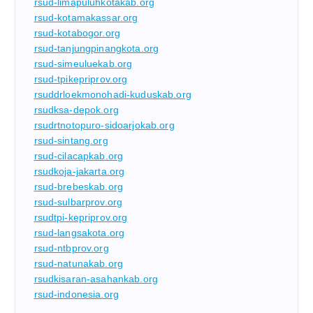
rsud-limapuluhkotakab.org
rsud-kotamakassar.org
rsud-kotabogor.org
rsud-tanjungpinangkota.org
rsud-simeuluekab.org
rsud-tpikepriprov.org
rsuddrloekmonohadi-kuduskab.org
rsudksa-depok.org
rsudrtnotopuro-sidoarjokab.org
rsud-sintang.org
rsud-cilacapkab.org
rsudkoja-jakarta.org
rsud-brebeskab.org
rsud-sulbarprov.org
rsudtpi-kepriprov.org
rsud-langsakota.org
rsud-ntbprov.org
rsud-natunakab.org
rsudkisaran-asahankab.org
rsud-indonesia.org