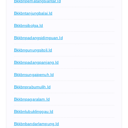
Bkkbnpematangsiantar.id
Bkkbntanjungbalai.id
Bkkbnsibolga.id
Bkkbnpadangsidimpuan.id
Bkkbngunungsitoli.id
Bkkbnpadangpanjang.id
Bkkbnsungaipenuh.id
Bkkbnprabumulih.id
Bkkbnpagaralam.id
Bkkbnlubuklinggau.id
Bkkbnbandarlampung.id