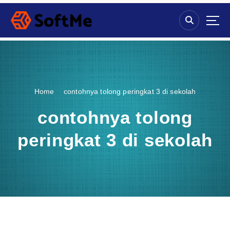
S
k
i
p
t
o
c
o
Home
contohnya tolong peringkat 3 di sekolah
n
t
contohnya tolong
e
n
peringkat 3 di sekolah
t