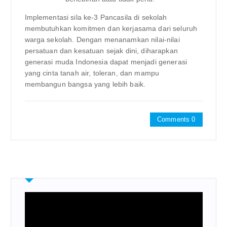
Implementasi sila ke-3 Pancasila di sekolah
membutuhkan komitmen dan kerjasama dari seluruh
warga sekolah. Dengan menanamkan nilai-nilai
persatuan dan kesatuan sejak dini, diharapkan
generasi muda Indonesia dapat menjadi generasi
yang cinta tanah air, toleran, dan mampu
membangun bangsa yang lebih baik.
Comments 0