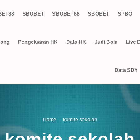
BET88
SBOBET
SBOBET88
SBOBET
SPBO
kong
Pengeluaran HK
Data HK
Judi Bola
Live 
Data SDY
Home
komite sekolah
komite sekolah