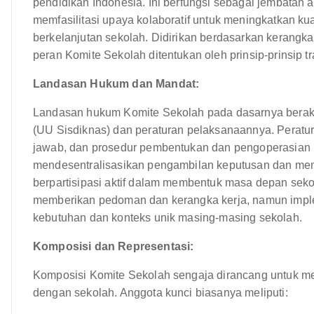
pendidikan Indonesia. Ini berfungsi sebagai jembatan a
memfasilitasi upaya kolaboratif untuk meningkatkan 
berkelanjutan sekolah. Didirikan berdasarkan kerang
peran Komite Sekolah ditentukan oleh prinsip-prinsip tr
Landasan Hukum dan Mandat:
Landasan hukum Komite Sekolah pada dasarnya berak
(UU Sisdiknas) dan peraturan pelaksanaannya. Peratur
jawab, dan prosedur pembentukan dan pengoperasian 
mendesentralisasikan pengambilan keputusan dan m
berpartisipasi aktif dalam membentuk masa depan se
memberikan pedoman dan kerangka kerja, namun imple
kebutuhan dan konteks unik masing-masing sekolah.
Komposisi dan Representasi:
Komposisi Komite Sekolah sengaja dirancang untuk me
dengan sekolah. Anggota kunci biasanya meliputi: