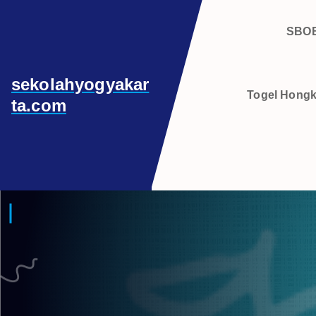
S
k
SBO
i
p
t
sekolahyogyakar
Togel Hong
o
ta.com
c
o
n
t
e
n
t