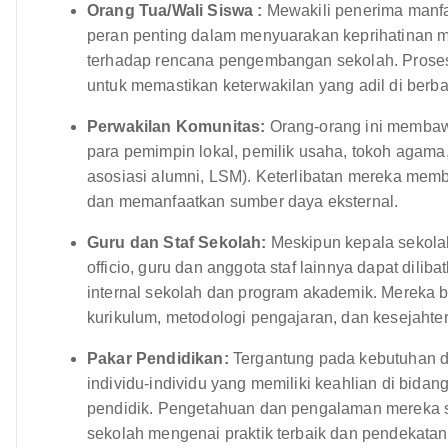
Orang Tua/Wali Siswa :
Mewakili penerima manfa
peran penting dalam menyuarakan keprihatinan m
terhadap rencana pengembangan sekolah. Proses s
untuk memastikan keterwakilan yang adil di berbag
Perwakilan Komunitas:
Orang-orang ini membawa
para pemimpin lokal, pemilik usaha, tokoh agama, 
asosiasi alumni, LSM). Keterlibatan mereka memb
dan memanfaatkan sumber daya eksternal.
Guru dan Staf Sekolah:
Meskipun kepala sekola
officio, guru dan anggota staf lainnya dapat di
internal sekolah dan program akademik. Mereka 
kurikulum, metodologi pengajaran, dan kesejahter
Pakar Pendidikan:
Tergantung pada kebutuhan d
individu-individu yang memiliki keahlian di bidang
pendidik. Pengetahuan dan pengalaman mereka 
sekolah mengenai praktik terbaik dan pendekatan 