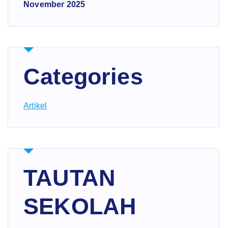
November 2025
Categories
Artikel
TAUTAN
SEKOLAH