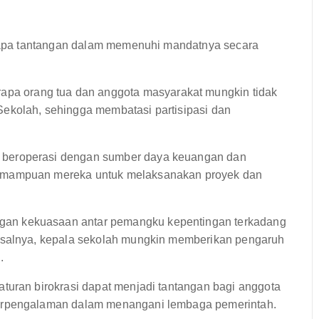
apa tantangan dalam memenuhi mandatnya secara
apa orang tua dan anggota masyarakat mungkin tidak
ekolah, sehingga membatasi partisipasi dan
 beroperasi dengan sumber daya keuangan dan
emampuan mereka untuk melaksanakan proyek dan
gan kekuasaan antar pemangku kepentingan terkadang
isalnya, kepala sekolah mungkin memberikan pengaruh
.
turan birokrasi dapat menjadi tantangan bagi anggota
berpengalaman dalam menangani lembaga pemerintah.