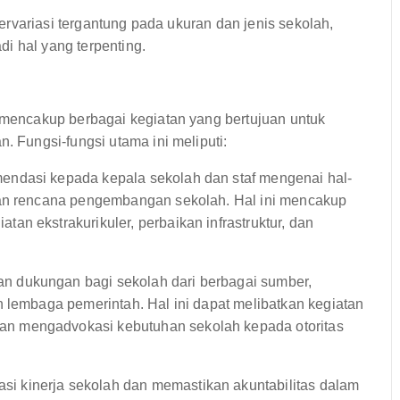
rvariasi tergantung pada ukuran dan jenis sekolah,
i hal yang terpenting.
encakup berbagai kegiatan yang bertujuan untuk
Fungsi-fungsi utama ini meliputi:
endasi kepada kepala sekolah dan staf mengenai hal-
dan rencana pengembangan sekolah. Hal ini mencakup
n ekstrakurikuler, perbaikan infrastruktur, dan
n dukungan bagi sekolah dari berbagai sumber,
n lembaga pemerintah. Hal ini dapat melibatkan kegiatan
n mengadvokasi kebutuhan sekolah kepada otoritas
 kinerja sekolah dan memastikan akuntabilitas dalam