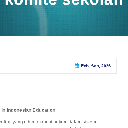
Feb, Sen, 2026
e in Indonesian Education
enting yang diberi mandat hukum dalam sistem