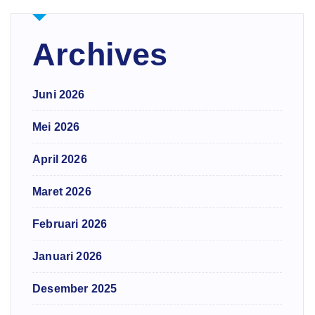
Archives
Juni 2026
Mei 2026
April 2026
Maret 2026
Februari 2026
Januari 2026
Desember 2025