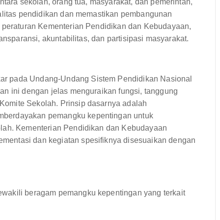
ntara sekolah, orang tua, masyarakat, dan pemerintah,
kualitas pendidikan dan memastikan pembangunan
ka peraturan Kementerian Pendidikan dan Kebudayaan,
ansparansi, akuntabilitas, dan partisipasi masyarakat.
ar pada Undang-Undang Sistem Pendidikan Nasional
an ini dengan jelas menguraikan fungsi, tanggung
Komite Sekolah. Prinsip dasarnya adalah
emberdayakan pemangku kepentingan untuk
kolah. Kementerian Pendidikan dan Kebudayaan
mentasi dan kegiatan spesifiknya disesuaikan dengan
wakili beragam pemangku kepentingan yang terkait