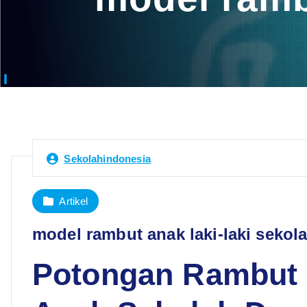
Sekolahindonesia
Artikel
model rambut anak laki-laki sekol
Potongan Rambut 