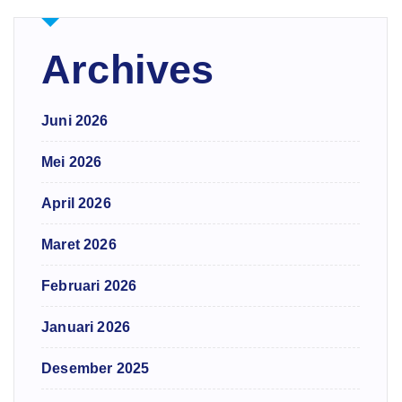
Archives
Juni 2026
Mei 2026
April 2026
Maret 2026
Februari 2026
Januari 2026
Desember 2025