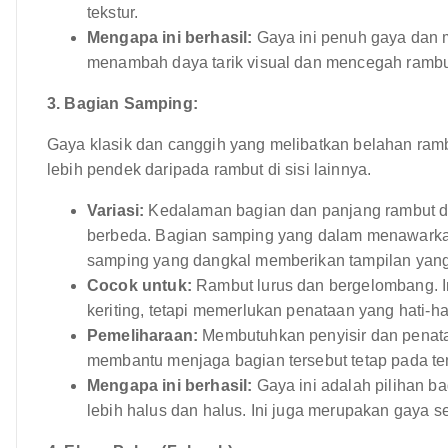
tekstur.
Mengapa ini berhasil:
Gaya ini penuh gaya dan m
menambah daya tarik visual dan mencegah rambut t
3. Bagian Samping:
Gaya klasik dan canggih yang melibatkan belahan rambu
lebih pendek daripada rambut di sisi lainnya.
Variasi:
Kedalaman bagian dan panjang rambut da
berbeda. Bagian samping yang dalam menawarkan
samping yang dangkal memberikan tampilan yang 
Cocok untuk:
Rambut lurus dan bergelombang. In
keriting, tetapi memerlukan penataan yang hati-h
Pemeliharaan:
Membutuhkan penyisir dan penataa
membantu menjaga bagian tersebut tetap pada t
Mengapa ini berhasil:
Gaya ini adalah pilihan ba
lebih halus dan halus. Ini juga merupakan gaya 