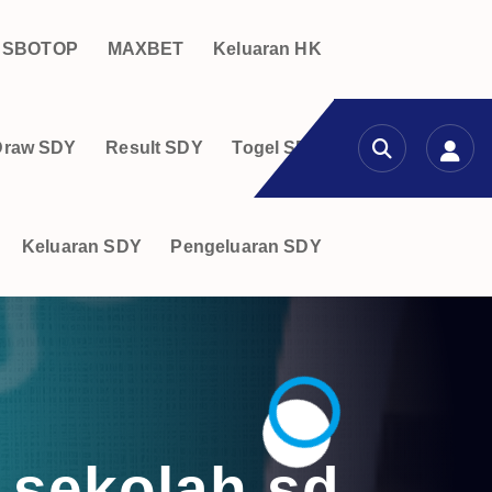
SBOTOP
MAXBET
Keluaran HK
Draw SDY
Result SDY
Togel SDY
Keluaran SDY
Pengeluaran SDY
i sekolah sd