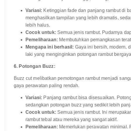
Variasi:
Ketinggian fade dan panjang rambut di ba
menghasilkan tampilan yang lebih dramatis, sed
lebih halus.
Cocok untuk:
Semua jenis rambut. Pudarnya dapa
Pemeliharaan:
Membutuhkan pemangkasan teratu
Mengapa ini berhasil:
Gaya ini bersih, modern, d
laki yang menginginkan potongan rambut bergaya
6. Potongan Buzz:
Buzz cut melibatkan pemotongan rambut menjadi sangat
gaya perawatan paling rendah.
Variasi:
Panjang rambut bisa disesuaikan. Potong
sedangkan potongan buzz yang sedikit lebih pan
Cocok untuk:
Semua jenis rambut. Ini merupakan 
rambut tebal atau mereka yang sangat aktif.
Pemeliharaan:
Memerlukan perawatan minimal. 