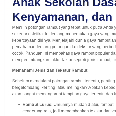
Anak Sekolah Dasa
Kenyamanan, dan 
Memilih potongan rambut yang tepat untuk putra Anda y
sekedar estetika. Ini tentang menemukan gaya yang mu
kepercayaan dirinya. Menjelajahi dunia gaya rambut ana
pemahaman tentang potongan dan tekstur yang berbed
cocok. Panduan ini membahas gaya rambut populer dan
mempertimbangkan faktor-faktor seperti jenis rambut, t
Memahami Jenis dan Tekstur Rambut:
Sebelum mendalami potongan rambut tertentu, penting
bergelombang, keriting, atau melingkar? Apakah kepad
akan sangat memengaruhi tampilan gaya tertentu dan
Rambut Lurus:
Umumnya mudah diatur, rambut lu
cenderung rata, jadi menambahkan tekstur dan vo