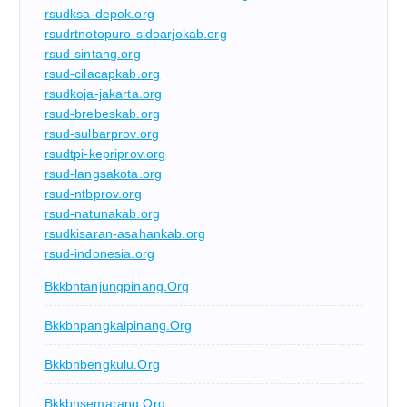
rsudksa-depok.org
rsudrtnotopuro-sidoarjokab.org
rsud-sintang.org
rsud-cilacapkab.org
rsudkoja-jakarta.org
rsud-brebeskab.org
rsud-sulbarprov.org
rsudtpi-kepriprov.org
rsud-langsakota.org
rsud-ntbprov.org
rsud-natunakab.org
rsudkisaran-asahankab.org
rsud-indonesia.org
Bkkbntanjungpinang.org
Bkkbnpangkalpinang.org
Bkkbnbengkulu.org
Bkkbnsemarang.org