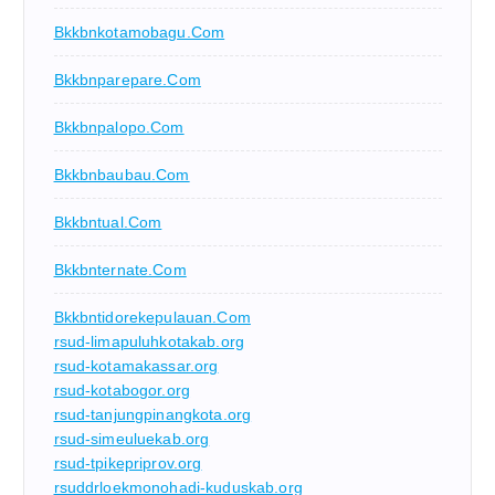
Bkkbnkotamobagu.com
Bkkbnparepare.com
Bkkbnpalopo.com
Bkkbnbaubau.com
Bkkbntual.com
Bkkbnternate.com
Bkkbntidorekepulauan.com
rsud-limapuluhkotakab.org
rsud-kotamakassar.org
rsud-kotabogor.org
rsud-tanjungpinangkota.org
rsud-simeuluekab.org
rsud-tpikepriprov.org
rsuddrloekmonohadi-kuduskab.org