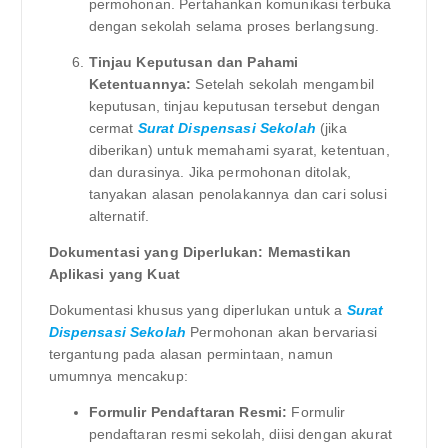
permohonan. Pertahankan komunikasi terbuka
dengan sekolah selama proses berlangsung.
Tinjau Keputusan dan Pahami
Ketentuannya:
Setelah sekolah mengambil
keputusan, tinjau keputusan tersebut dengan
cermat
Surat Dispensasi Sekolah
(jika
diberikan) untuk memahami syarat, ketentuan,
dan durasinya. Jika permohonan ditolak,
tanyakan alasan penolakannya dan cari solusi
alternatif.
Dokumentasi yang Diperlukan: Memastikan
Aplikasi yang Kuat
Dokumentasi khusus yang diperlukan untuk a
Surat
Dispensasi Sekolah
Permohonan akan bervariasi
tergantung pada alasan permintaan, namun
umumnya mencakup:
Formulir Pendaftaran Resmi:
Formulir
pendaftaran resmi sekolah, diisi dengan akurat