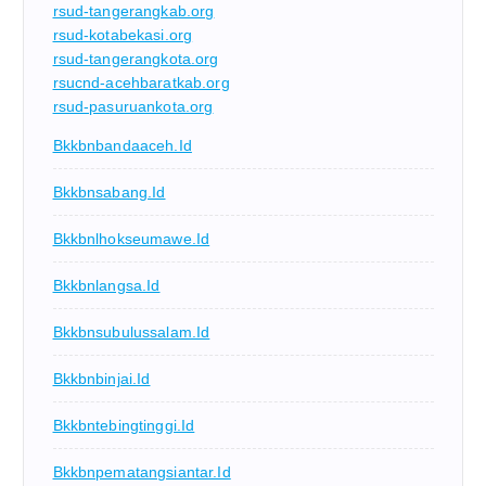
rsud-tangerangkab.org
rsud-kotabekasi.org
rsud-tangerangkota.org
rsucnd-acehbaratkab.org
rsud-pasuruankota.org
Bkkbnbandaaceh.id
Bkkbnsabang.id
Bkkbnlhokseumawe.id
Bkkbnlangsa.id
Bkkbnsubulussalam.id
Bkkbnbinjai.id
Bkkbntebingtinggi.id
Bkkbnpematangsiantar.id