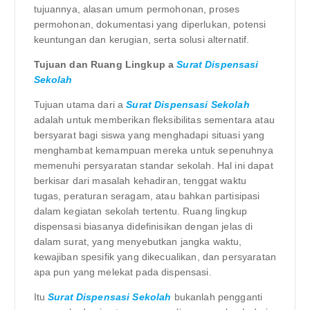
tujuannya, alasan umum permohonan, proses
permohonan, dokumentasi yang diperlukan, potensi
keuntungan dan kerugian, serta solusi alternatif.
Tujuan dan Ruang Lingkup a
Surat Dispensasi
Sekolah
Tujuan utama dari a
Surat Dispensasi Sekolah
adalah untuk memberikan fleksibilitas sementara atau
bersyarat bagi siswa yang menghadapi situasi yang
menghambat kemampuan mereka untuk sepenuhnya
memenuhi persyaratan standar sekolah. Hal ini dapat
berkisar dari masalah kehadiran, tenggat waktu
tugas, peraturan seragam, atau bahkan partisipasi
dalam kegiatan sekolah tertentu. Ruang lingkup
dispensasi biasanya didefinisikan dengan jelas di
dalam surat, yang menyebutkan jangka waktu,
kewajiban spesifik yang dikecualikan, dan persyaratan
apa pun yang melekat pada dispensasi.
Itu
Surat Dispensasi Sekolah
bukanlah pengganti