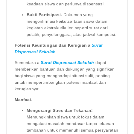
keadaan siswa dan perlunya dispensasi.
Bukti Partisipasi:
Dokumen yang
mengonfirmasi keikutsertaan siswa dalam
kegiatan ekstrakurikuler, seperti surat dari
pelatih, penyelenggara, atau jadwal kompetisi.
Potensi Keuntungan dan Kerugian a
Surat
Dispensasi Sekolah
Sementara a
Surat Dispensasi Sekolah
dapat
memberikan bantuan dan dukungan yang signifikan
bagi siswa yang menghadapi situasi sulit, penting
untuk mempertimbangkan potensi manfaat dan
kerugiannya:
Manfaat:
Mengurangi Stres dan Tekanan:
Memungkinkan siswa untuk fokus dalam
mengatasi masalah mendasar tanpa tekanan
tambahan untuk memenuhi semua persyaratan