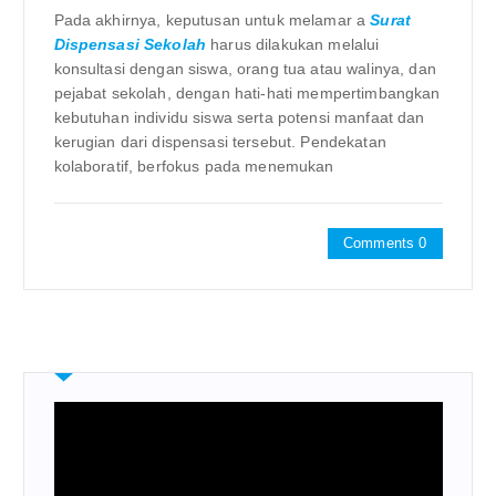
Pada akhirnya, keputusan untuk melamar a
Surat
Dispensasi Sekolah
harus dilakukan melalui
konsultasi dengan siswa, orang tua atau walinya, dan
pejabat sekolah, dengan hati-hati mempertimbangkan
kebutuhan individu siswa serta potensi manfaat dan
kerugian dari dispensasi tersebut. Pendekatan
kolaboratif, berfokus pada menemukan
Comments 0