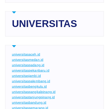
UNIVERSITAS
universitasaceh.id
universitasmedan.id
universitaspadang.id
universitaspekanbaru.id
universitasjambi.id
universitaspalembang.id
universitasbengkulu.id
universitaspangkalpinang.id
universitastanjungpinang.id
universitasbandung.id
universitassemarang.id