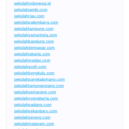
sekolahindonesia.id
sekolahjambi.com
sekolahriau.com
sekolahpalembang.com
sekolahlampung.com
sekolahsamarinda.com
sekolahbandung.com
sekolahdenpasar.com
sekolahjakarta.com
sekolahmedan.com
sekolahaceh.com
sekolahbengkulu.com
sekolahpangkalpinang.com
sekolahtanjungpinang.com
sekolahsemarang.com
sekolahyogyakarta.com
sekolahpadang.com
sekolahpekanbaru.com
sekolahserang.com
sekolahmataram.com