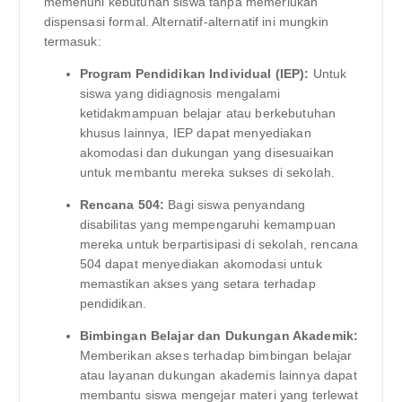
memenuhi kebutuhan siswa tanpa memerlukan
dispensasi formal. Alternatif-alternatif ini mungkin
termasuk:
Program Pendidikan Individual (IEP):
Untuk
siswa yang didiagnosis mengalami
ketidakmampuan belajar atau berkebutuhan
khusus lainnya, IEP dapat menyediakan
akomodasi dan dukungan yang disesuaikan
untuk membantu mereka sukses di sekolah.
Rencana 504:
Bagi siswa penyandang
disabilitas yang mempengaruhi kemampuan
mereka untuk berpartisipasi di sekolah, rencana
504 dapat menyediakan akomodasi untuk
memastikan akses yang setara terhadap
pendidikan.
Bimbingan Belajar dan Dukungan Akademik:
Memberikan akses terhadap bimbingan belajar
atau layanan dukungan akademis lainnya dapat
membantu siswa mengejar materi yang terlewat