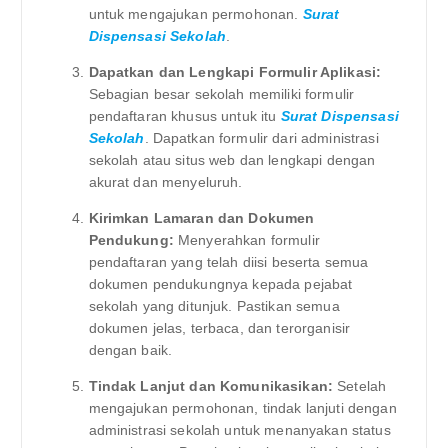
untuk mengajukan permohonan.
Surat
Dispensasi Sekolah
.
Dapatkan dan Lengkapi Formulir Aplikasi:
Sebagian besar sekolah memiliki formulir
pendaftaran khusus untuk itu
Surat Dispensasi
Sekolah
. Dapatkan formulir dari administrasi
sekolah atau situs web dan lengkapi dengan
akurat dan menyeluruh.
Kirimkan Lamaran dan Dokumen
Pendukung:
Menyerahkan formulir
pendaftaran yang telah diisi beserta semua
dokumen pendukungnya kepada pejabat
sekolah yang ditunjuk. Pastikan semua
dokumen jelas, terbaca, dan terorganisir
dengan baik.
Tindak Lanjut dan Komunikasikan:
Setelah
mengajukan permohonan, tindak lanjuti dengan
administrasi sekolah untuk menanyakan status