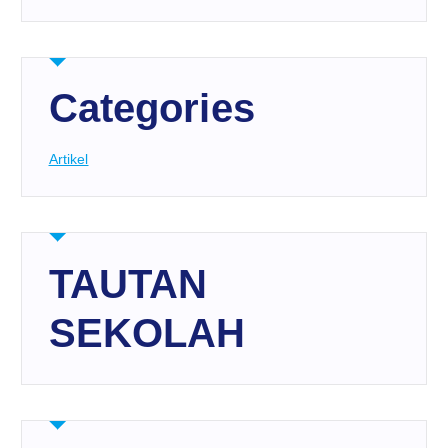
Categories
Artikel
TAUTAN
SEKOLAH