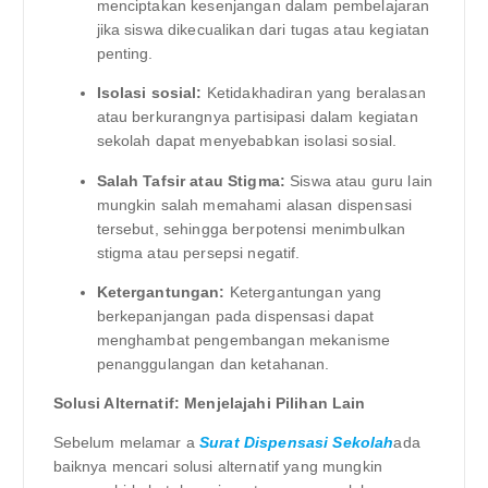
menciptakan kesenjangan dalam pembelajaran
jika siswa dikecualikan dari tugas atau kegiatan
penting.
Isolasi sosial:
Ketidakhadiran yang beralasan
atau berkurangnya partisipasi dalam kegiatan
sekolah dapat menyebabkan isolasi sosial.
Salah Tafsir atau Stigma:
Siswa atau guru lain
mungkin salah memahami alasan dispensasi
tersebut, sehingga berpotensi menimbulkan
stigma atau persepsi negatif.
Ketergantungan:
Ketergantungan yang
berkepanjangan pada dispensasi dapat
menghambat pengembangan mekanisme
penanggulangan dan ketahanan.
Solusi Alternatif: Menjelajahi Pilihan Lain
Sebelum melamar a
Surat Dispensasi Sekolah
ada
baiknya mencari solusi alternatif yang mungkin