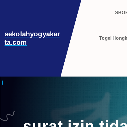
S
k
SBO
i
p
t
sekolahyogyakar
Togel Hong
o
ta.com
c
o
n
t
e
n
t
surat izin ti