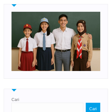
Cari
Cari