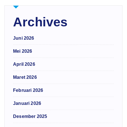
Archives
Juni 2026
Mei 2026
April 2026
Maret 2026
Februari 2026
Januari 2026
Desember 2025