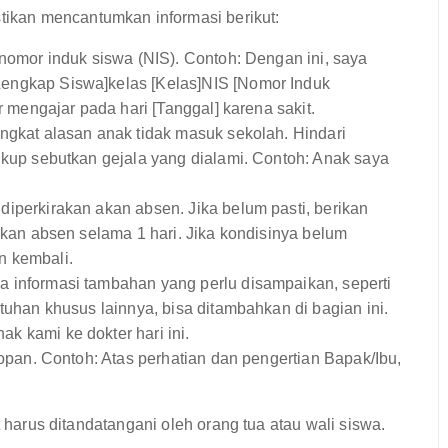
astikan mencantumkan informasi berikut:
omor induk siswa (NIS). Contoh: Dengan ini, saya
engkap Siswa]kelas [Kelas]NIS [Nomor Induk
r mengajar pada hari [Tanggal] karena sakit.
ngkat alasan anak tidak masuk sekolah. Hindari
kup sebutkan gejala yang dialami. Contoh: Anak saya
iperkirakan akan absen. Jika belum pasti, berikan
akan absen selama 1 hari. Jika kondisinya belum
n kembali.
a informasi tambahan yang perlu disampaikan, seperti
tuhan khusus lainnya, bisa ditambahkan di bagian ini.
 kami ke dokter hari ini.
an. Contoh: Atas perhatian dan pengertian Bapak/Ibu,
 harus ditandatangani oleh orang tua atau wali siswa.