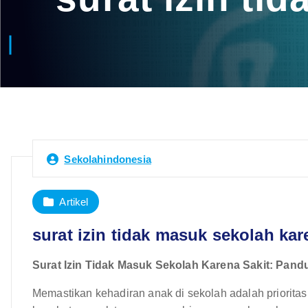
Sekolahindonesia
Artikel
surat izin tidak masuk sekolah kar
Surat Izin Tidak Masuk Sekolah Karena Sakit: Pan
Memastikan kehadiran anak di sekolah adalah prioritas