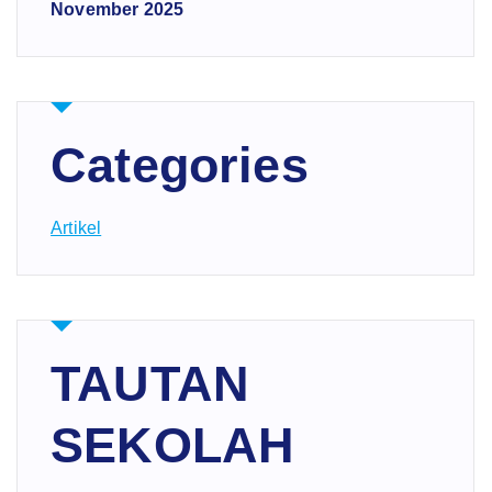
November 2025
Categories
Artikel
TAUTAN
SEKOLAH