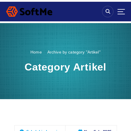
S
k
i
p
t
o
c
o
Home
Archive by category "Artikel"
n
t
Category Artikel
e
n
t